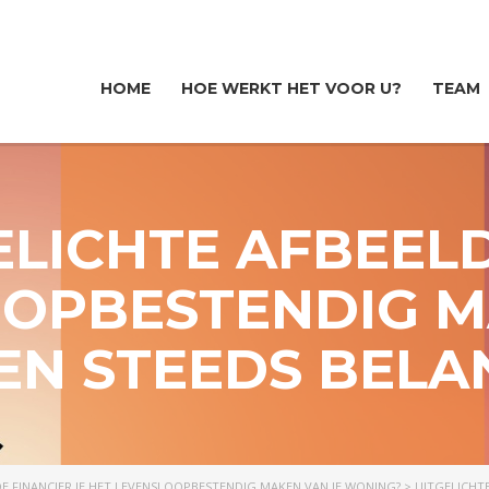
HOME
HOE WERKT HET VOOR U?
TEAM
ELICHTE AFBEELD
OOPBESTENDIG M
N STEEDS BELA
E FINANCIER JE HET LEVENSLOOPBESTENDIG MAKEN VAN JE WONING?
>
UITGELICHT