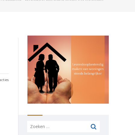
cties
Zoeken
naar: