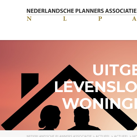
UITG
LEVENSL
WONINGE
NEDERLANDSCHE PLANNERS ASSOCIATIE
>
ACTUEEL
>
ACTUEEL
>
HO