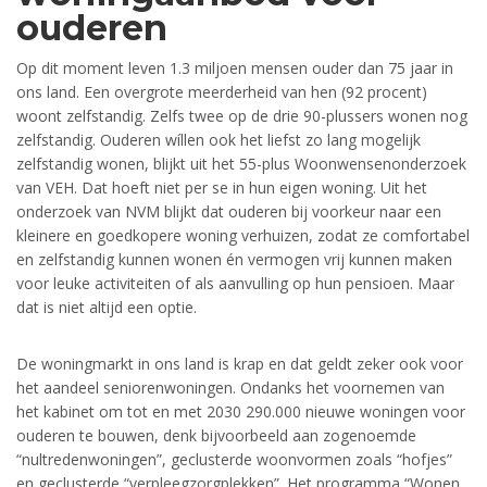
ouderen
Op dit moment leven 1.3 miljoen mensen ouder dan 75 jaar in
ons land. Een overgrote meerderheid van hen (92 procent)
woont zelfstandig. Zelfs twee op de drie 90-plussers wonen nog
zelfstandig. Ouderen wíllen ook het liefst zo lang mogelijk
zelfstandig wonen, blijkt uit het 55-plus Woonwensenonderzoek
van VEH. Dat hoeft niet per se in hun eigen woning. Uit het
onderzoek van NVM blijkt dat ouderen bij voorkeur naar een
kleinere en goedkopere woning verhuizen, zodat ze comfortabel
en zelfstandig kunnen wonen én vermogen vrij kunnen maken
voor leuke activiteiten of als aanvulling op hun pensioen. Maar
dat is niet altijd een optie.
De woningmarkt in ons land is krap en dat geldt zeker ook voor
het aandeel seniorenwoningen. Ondanks het voornemen van
het kabinet om tot en met 2030 290.000 nieuwe woningen voor
ouderen te bouwen, denk bijvoorbeeld aan zogenoemde
“nultredenwoningen”, geclusterde woonvormen zoals “hofjes”
en geclusterde “verpleegzorgplekken”. Het programma “Wonen