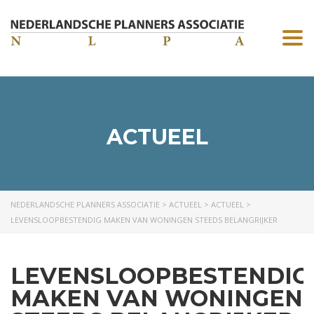
Togg
navi
ACTUEEL
NEDERLANDSCHE PLANNERS ASSOCIATIE
>
ACTUEEL
>
ACTUEEL
>
LEVENSLOOPBESTENDIG MAKEN VAN WONINGEN STEEDS BELANGRIJKER
LEVENSLOOPBESTENDIG
MAKEN VAN WONINGEN