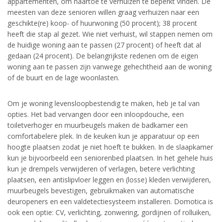
appartementen, om naartoe te verhuizen te beperkt vinden. De
meesten van deze senioren willen graag verhuizen naar een
geschikte(re) koop- of huurwoning (50 procent); 38 procent
heeft die stap al gezet. Wie niet verhuist, wil stappen nemen om
de huidige woning aan te passen (27 procent) of heeft dat al
gedaan (24 procent). De belangrijkste redenen om de eigen
woning aan te passen zijn vanwege gehechtheid aan de woning
of de buurt en de lage woonlasten.
Om je woning levensloopbestendig te maken, heb je tal van
opties. Het bad vervangen door een inloopdouche, een
toiletverhoger en muurbeugels maken de badkamer een
comfortabelere plek. In de keuken kun je apparatuur op een
hoogte plaatsen zodat je niet hoeft te bukken. In de slaapkamer
kun je bijvoorbeeld een seniorenbed plaatsen. In het gehele huis
kun je drempels verwijderen of verlagen, betere verlichting
plaatsen, een antislipvloer leggen en (losse) kleden verwijderen,
muurbeugels bevestigen, gebruikmaken van automatische
deuropeners en een valdetectiesysteem installeren. Domotica is
ook een optie: CV, verlichting, zonwering, gordijnen of rolluiken,