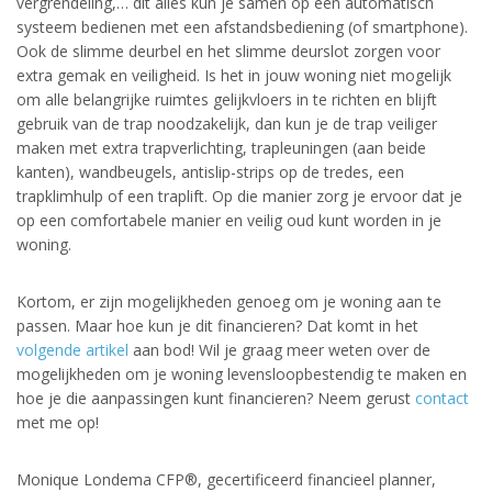
vergrendeling,… dit alles kun je samen op één automatisch
systeem bedienen met een afstandsbediening (of smartphone).
Ook de slimme deurbel en het slimme deurslot zorgen voor
extra gemak en veiligheid. Is het in jouw woning niet mogelijk
om alle belangrijke ruimtes gelijkvloers in te richten en blijft
gebruik van de trap noodzakelijk, dan kun je de trap veiliger
maken met extra trapverlichting, trapleuningen (aan beide
kanten), wandbeugels, antislip-strips op de tredes, een
trapklimhulp of een traplift. Op die manier zorg je ervoor dat je
op een comfortabele manier en veilig oud kunt worden in je
woning.
Kortom, er zijn mogelijkheden genoeg om je woning aan te
passen. Maar hoe kun je dit financieren? Dat komt in het
volgende artikel
aan bod! Wil je graag meer weten over de
mogelijkheden om je woning levensloopbestendig te maken en
hoe je die aanpassingen kunt financieren? Neem gerust
contact
met me op!
Monique Londema CFP®, gecertificeerd financieel planner,