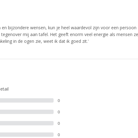
 en bijzondere wensen, kun je heel waardevol zijn voor een persoon 
t tegenover mij aan tafel. Het geeft enorm veel energie als mensen ze
ing in de ogen zie, weet ik dat ik goed zit.'
etail
0
0
0
0