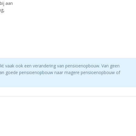
bij aan
ng,
kt vaak ook een verandering van pensioenopbouw. Van geen
van goede pensioenopbouw naar magere pensioenopbouw of