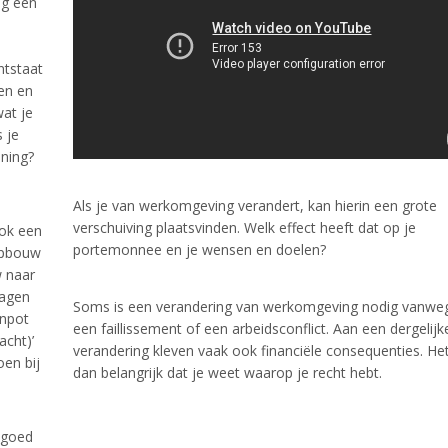
ng een
ntstaat
en en
wat je
 je
ning?
Als je van werkomgeving verandert, kan hierin een grote
verschuiving plaatsvinden. Welk effect heeft dat op je
ok een
portemonnee en je wensen en doelen?
opbouw
 naar
ragen
Soms is een verandering van werkomgeving nodig vanwe
enpot
een faillissement of een arbeidsconflict. Aan een dergelijk
cht)’
verandering kleven vaak ook financiële consequenties. Het
oen bij
dan belangrijk dat je weet waarop je recht hebt.
 goed