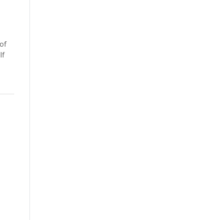
of
lf