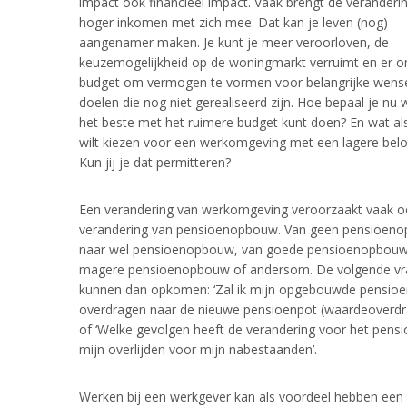
impact ook financieel impact. Vaak brengt de veranderi
hoger inkomen met zich mee. Dat kan je leven (nog)
aangenamer maken. Je kunt je meer veroorloven, de
keuzemogelijkheid op de woningmarkt verruimt en er o
budget om vermogen te vormen voor belangrijke wens
doelen die nog niet gerealiseerd zijn. Hoe bepaal je nu 
het beste met het ruimere budget kunt doen? En wat als
wilt kiezen voor een werkomgeving met een lagere belo
Kun jij je dat permitteren?
Een verandering van werkomgeving veroorzaakt vaak o
verandering van pensioenopbouw. Van geen pensioen
naar wel pensioenopbouw, van goede pensioenopbouw
magere pensioenopbouw of andersom. De volgende v
kunnen dan opkomen: ‘Zal ik mijn opgebouwde pensio
overdragen naar de nieuwe pensioenpot (waardeoverdra
of ‘Welke gevolgen heeft de verandering voor het pensi
mijn overlijden voor mijn nabestaanden’.
Werken bij een werkgever kan als voordeel hebben een