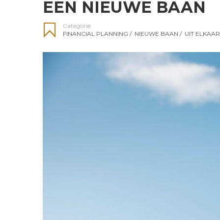
EEN NIEUWE BAAN
Categorie:
FINANCIAL PLANNING
/
NIEUWE BAAN
/
UIT ELKAA