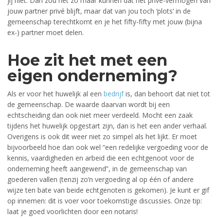
jij niet. Dan zou het zo maar kunnen dat het privé-vermogen van
jouw partner privé blijft, maar dat van jou toch ‘plots’ in de
gemeenschap terechtkomt en je het fifty-fifty met jouw (bijna
ex-) partner moet delen.
Hoe zit het met een
eigen onderneming?
Als er voor het huwelijk al een
bedrijf
is, dan behoort dat niet tot
de gemeenschap. De waarde daarvan wordt bij een
echtscheiding dan ook niet meer verdeeld. Mocht een zaak
tijdens het huwelijk opgestart zijn, dan is het een ander verhaal.
Overigens is ook dit weer niet zo simpel als het lijkt. Er moet
bijvoorbeeld hoe dan ook wel “een redelijke vergoeding voor de
kennis, vaardigheden en arbeid die een echtgenoot voor de
onderneming heeft aangewend”, in de gemeenschap van
goederen vallen (tenzij zo’n vergoeding al op één of andere
wijze ten bate van beide echtgenoten is gekomen). Je kunt er gif
op innemen: dit is voer voor toekomstige discussies. Onze tip:
laat je goed voorlichten door een notaris!