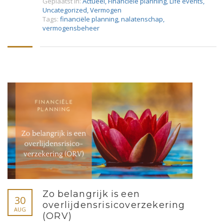
Geplaatst in:
Actueel
,
Financiële planning
,
Life events
,
Uncategorized
,
Vermogen
Tags:
financiële planning
,
nalatenschap
,
vermogensbeheer
Zo belangrijk is een
30
overlijdensrisicoverzekering
AUG
(ORV)