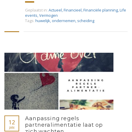
Geplaatst in:
Actueel
,
Financieel
,
Financiële planning
,
Life
events
,
Vermogen
Tags:
huwelijk
,
ondernemen
,
scheiding
Aanpassing regels
12
partneralimentatie laat op
JAN
zich wachten