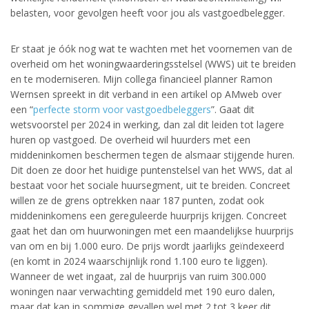
belasten, voor gevolgen heeft voor jou als vastgoedbelegger.
Er staat je óók nog wat te wachten met het voornemen van de
overheid om het woningwaarderingsstelsel (WWS) uit te breiden
en te moderniseren. Mijn collega financieel planner Ramon
Wernsen spreekt in dit verband in een artikel op AMweb over
een “
perfecte storm voor vastgoedbeleggers
”. Gaat dit
wetsvoorstel per 2024 in werking, dan zal dit leiden tot lagere
huren op vastgoed. De overheid wil huurders met een
middeninkomen beschermen tegen de alsmaar stijgende huren.
Dit doen ze door het huidige puntenstelsel van het WWS, dat al
bestaat voor het sociale huursegment, uit te breiden. Concreet
willen ze de grens optrekken naar 187 punten, zodat ook
middeninkomens een gereguleerde huurprijs krijgen. Concreet
gaat het dan om huurwoningen met een maandelijkse huurprijs
van om en bij 1.000 euro. De prijs wordt jaarlijks geïndexeerd
(en komt in 2024 waarschijnlijk rond 1.100 euro te liggen).
Wanneer de wet ingaat, zal de huurprijs van ruim 300.000
woningen naar verwachting gemiddeld met 190 euro dalen,
maar dat kan in sommige gevallen wel met 2 tot 3 keer dit