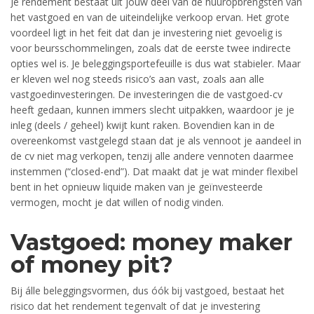
Je rendement bestaat uit jouw deel van de huuropbrengsten van
het vastgoed en van de uiteindelijke verkoop ervan. Het grote
voordeel ligt in het feit dat dan je investering niet gevoelig is
voor beursschommelingen, zoals dat de eerste twee indirecte
opties wel is. Je beleggingsportefeuille is dus wat stabieler. Maar
er kleven wel nog steeds risico’s aan vast, zoals aan alle
vastgoedinvesteringen. De investeringen die de vastgoed-cv
heeft gedaan, kunnen immers slecht uitpakken, waardoor je je
inleg (deels / geheel) kwijt kunt raken. Bovendien kan in de
overeenkomst vastgelegd staan dat je als vennoot je aandeel in
de cv niet mag verkopen, tenzij alle andere vennoten daarmee
instemmen (“closed-end”). Dat maakt dat je wat minder flexibel
bent in het opnieuw liquide maken van je geïnvesteerde
vermogen, mocht je dat willen of nodig vinden.
Vastgoed: money maker
of money pit?
Bij álle beleggingsvormen, dus óók bij vastgoed, bestaat het
risico dat het rendement tegenvalt of dat je investering