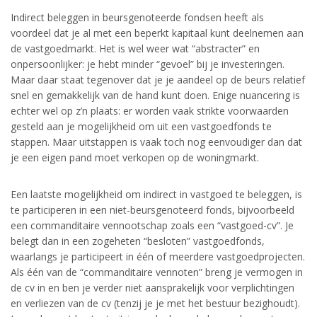
Indirect beleggen in beursgenoteerde fondsen heeft als
voordeel dat je al met een beperkt kapitaal kunt deelnemen aan
de vastgoedmarkt. Het is wel weer wat “abstracter” en
onpersoonlijker: je hebt minder “gevoel” bij je investeringen.
Maar daar staat tegenover dat je je aandeel op de beurs relatief
snel en gemakkelijk van de hand kunt doen. Enige nuancering is
echter wel op z’n plaats: er worden vaak strikte voorwaarden
gesteld aan je mogelijkheid om uit een vastgoedfonds te
stappen. Maar uitstappen is vaak toch nog eenvoudiger dan dat
je een eigen pand moet verkopen op de woningmarkt.
Een laatste mogelijkheid om indirect in vastgoed te beleggen, is
te participeren in een niet-beursgenoteerd fonds, bijvoorbeeld
een commanditaire vennootschap zoals een “vastgoed-cv”. Je
belegt dan in een zogeheten “besloten” vastgoedfonds,
waarlangs je participeert in één of meerdere vastgoedprojecten.
Als één van de “commanditaire vennoten” breng je vermogen in
de cv in en ben je verder niet aansprakelijk voor verplichtingen
en verliezen van de cv (tenzij je je met het bestuur bezighoudt).