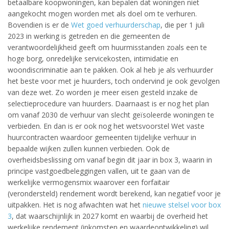
betaalbare koopwoningen, kan bepalen dat woningen niet
aangekocht mogen worden met als doel om te verhuren.
Bovendien is er de
Wet goed verhuurderschap
, die per 1 juli
2023 in werking is getreden en die gemeenten de
verantwoordelijkheid geeft om huurmisstanden zoals een te
hoge borg, onredelijke servicekosten, intimidatie en
woondiscriminatie aan te pakken. Ook al heb je als verhuurder
het beste voor met je huurders, toch ondervind je ook gevolgen
van deze wet. Zo worden je meer eisen gesteld inzake de
selectieprocedure van huurders. Daarnaast is er nog het plan
om vanaf 2030 de verhuur van slecht geïsoleerde woningen te
verbieden. En dan is er ook nog het wetsvoorstel Wet vaste
huurcontracten waardoor gemeenten tijdelijke verhuur in
bepaalde wijken zullen kunnen verbieden. Ook de
overheidsbeslissing om vanaf begin dit jaar in box 3, waarin in
principe vastgoedbeleggingen vallen, uit te gaan van de
werkelijke vermogensmix waarover een forfaitair
(verondersteld) rendement wordt berekend, kan negatief voor je
uitpakken. Het is nog afwachten wat het
nieuwe stelsel voor box
3
, dat waarschijnlijk in 2027 komt en waarbij de overheid het
werkelijke rendement (inkomsten en waardeontwikkeling) wil