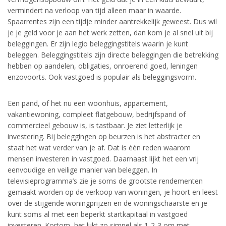
vermindert na verloop van tijd alleen maar in waarde.
Spaarrentes zijn een tijdje minder aantrekkelijk geweest. Dus wil
je je geld voor je aan het werk zetten, dan kom je al snel uit bij
beleggingen. Er zijn legio beleggingstitels waarin je kunt
beleggen. Beleggingstitels zijn directe beleggingen die betrekking
hebben op aandelen, obligaties, onroerend goed, leningen
enzovoorts. Ook vastgoed is populair als beleggingsvorm.
Een pand, of het nu een woonhuis, appartement,
vakantiewoning, compleet flatgebouw, bedrijfspand of
commercieel gebouw is, is tastbaar. Je ziet letterlijk je
investering. Bij beleggingen op beurzen is het abstracter en
staat het wat verder van je af. Dat is één reden waarom
mensen investeren in vastgoed. Daarnaast lijkt het een vrij
eenvoudige en veilige manier van beleggen. In
televisieprogramma’s zie je soms de grootste rendementen
gemaakt worden op de verkoop van woningen, je hoort en leest
over de stijgende woningprijzen en de woningschaarste en je
kunt soms al met een beperkt startkapitaal in vastgoed
investeren. Kortom, het lijkt zo simpel als 1-2-3 om met