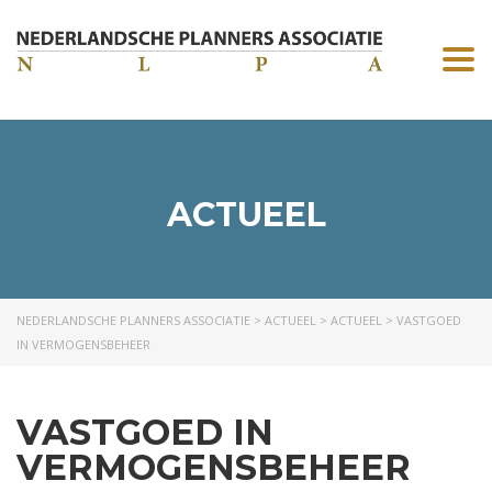
Togg
navi
ACTUEEL
NEDERLANDSCHE PLANNERS ASSOCIATIE
>
ACTUEEL
>
ACTUEEL
>
VASTGOED
IN VERMOGENSBEHEER
VASTGOED IN
VERMOGENSBEHEER