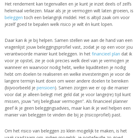
Het rendement kan tegenvallen en je kunt je inzet deels of zelfs
helemaal verliezen. Maar als je je vermogen wilt laten groeien, is
beleggen
toch een belangrijk middel. Het is altijd zaak om voor
jezelf goed te bepalen welk risico je wilt én kunt lopen.
Daar kan ik je bij helpen. Samen stellen we aan de hand van een
vragenlijst jouw beleggingsprofiel vast, zodat je op een voor jou
verantwoorde manier kunt beleggen. In het
financieel plan
dat ik
voor je opstel, zie je ook precies welk deel van je vermogen je
wanneer en waarvoor nodig hebt, welke liquiditeiten je nodig
hebt om doelen te realiseren en welke investeringen je voor de
langere termijn kunt doen om weer andere doelen te bereiken
(bijvoorbeeld je
pensioen
). Samen zorgen we er op die manier
voor dat je alleen belegt met geld dat je voor lange(re) tijd kunt
missen, jouw “vrij belegbaar vermogen”. Als financieel planner
geef ik je geen beleggingsadvies, maar kan ik je wel helpen een
manier van beleggen te vinden die bij je (risicoprofiel) past.
Om het risico van beleggen zo klein mogelijk te maken, is het
vaak raadzaam om, indien mogelijk, je portefeuille zo goed